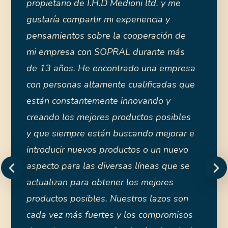
propietario de I.H.D Medioni ltd. y me
gustaría compartir mi experiencia y
pensamientos sobre la cooperación de
mi empresa con SOPRAL durante más
de 13 años. He encontrado una empresa
con personas altamente cualificadas que
"Pro Nutrition es un pequeño león que
están constantemente innovando y
habla alto. Siempre cerca de las
creando los mejores productos posibles
necesidades de los animales, innovamos
y que siempre están buscando mejorar e
y garantizamos resultados. La excelente
calidad de las materias primas locales y
introducir nuevos productos o un nuevo
sus efectos beneficiosos en la nutrición
aspecto para las diversas líneas que se
de nuestros mejores amigos minimizan
los problemas y proporcionan un
actualizan para obtener los mejores
crecimiento sano. El equipo
productos posibles. Nuestros lazos son
especializado está siempre dispuesto a
cada vez más fuertes y los compromisos
escuchar y apoyar nuestros esfuerzos
conjuntos para el futuro. ¿Qué mejor