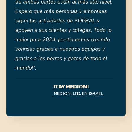
de ambas partes están al más alto nivel.
manera de construir una cooperación
Espero que más personas y empresas
sana, leal y a largo plazo?".
sigan las actividades de SOPRAL y
NIKOLAS PLATIS
apoyen a sus clientes y colegas. Todo lo
JEFE DE DESARROLLO
COMERCIAL DE SMBG EN LOS
mejor para 2024, ¡continuemos creando
EMIRATOS ÁRABES UNIDOS
sonrisas gracias a nuestros equipos y
gracias a los perros y gatos de todo el
mundo!".
ITAY MEDIONI
MEDIONI LTD. EN ISRAEL